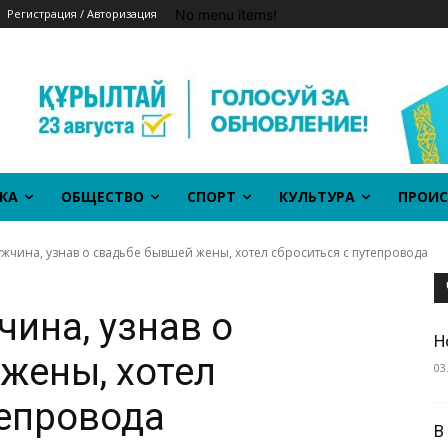
No menu items!
Регистрация / Авторизация
КА
ОБЩЕСТВО
СПОРТ
КУЛЬТУРА
ПРОИС
жчина, узнав о свадьбе бывшей жены, хотел сброситься с путепровода
чина, узнав о
Н
жены, хотел
03
тепровода
В