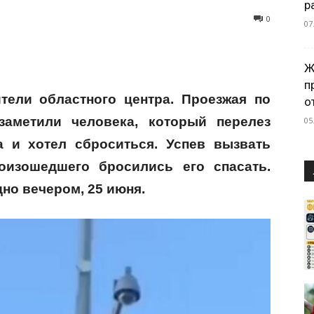
р
0
07
Ж
п
тели областного центра. Проезжая по
о
 заметили человека,
который перелез
05
а и хотел сброситься
. Успев вызвать
роизошедшего
бросились его спасать.
но вечером, 25 июня.