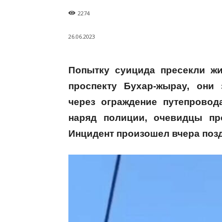
2274
26.06.2023
Попытку суицида пресекли жи
проспекту Бухар-жырау, они
через ограждение путепровод
наряд полиции,
очевидцы п
Инцидент произошел вчера позд