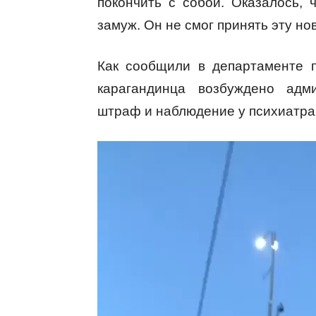
покончить с собой. Оказалось,
замуж. Он не смог принять эту но
Как сообщили в департаменте п
карагандинца возбуждено адми
штраф и наблюдение у психиатра
В
и
д
е
о
п
л
е
е
р