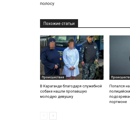
полосу
Похожие статьи
Происшествия
Происшеств
В Караганде благодаря служебной
Попался на
собаке нашли пропавшую
полицейск
молодую девушку
подозрева
портмоне