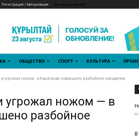
No menu items!
Регистрация / Авторизация
КА
ОБЩЕСТВО
СПОРТ
КУЛЬТУРА
ПРОИС
м и угрожал ножом - в Караганде совершено разбойное нападение
и угрожал ножом — в
Н
ршено разбойное
03
В