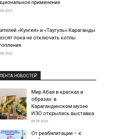
ациональное применение
.08.2026
ителей «Кунгея» и «Таугуль» Караганды
росят пока не отключать котлы
топления
.08.2026
ЛЕНТА НОВОСТЕЙ
Мир Абая в красках и
образах: в
Карагандинском музее
ИЗО открылась выставка
08.08.2026
От реабилитации – к