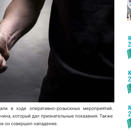
али в ходе оперативно-розыскных мероприятий.
ина, который дал признательные показания. Также
ым он совершил нападение.