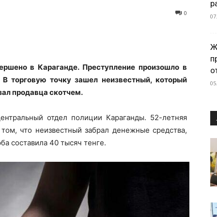
р
0
07
Ж
п
ершено в Караганде. Преступление произошло в
о
 В торговую точку зашел неизвестный, который
05
зал продавца скотчем.
ентральный отдел полиции Караганды. 52-летняя
 том, что неизвестный забрал денежные средства,
ба составила 40 тысяч тенге.