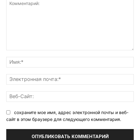
Комментарий:
Им
Эл
поч
Ве
Са
сохраните мое имя, адрес электронной почты и веб-
сайт в этом браузере для следующего комментария.