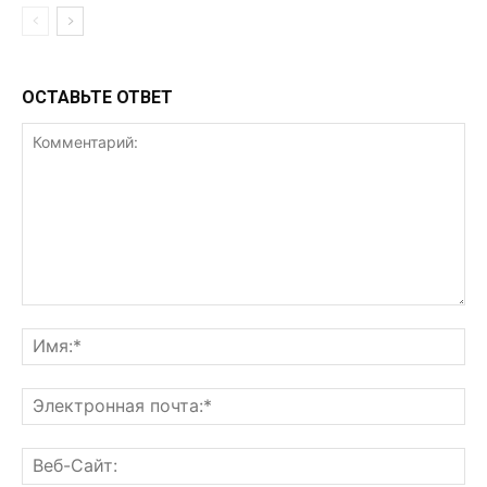
ОСТАВЬТЕ ОТВЕТ
Комментарий:
Им
Эл
поч
Ве
Са