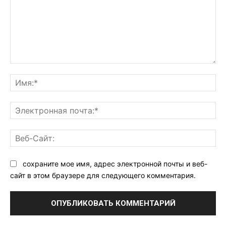
Комментарий:
Им
Эл
поч
Ве
Са
сохраните мое имя, адрес электронной почты и веб-
сайт в этом браузере для следующего комментария.