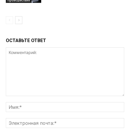
Происшествия
ОСТАВЬТЕ ОТВЕТ
Комментарий:
Им
Эл
поч