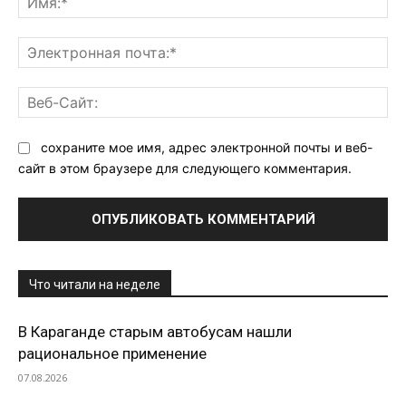
Эл
поч
Ве
Са
сохраните мое имя, адрес электронной почты и веб-
сайт в этом браузере для следующего комментария.
Что читали на неделе
В Караганде старым автобусам нашли
рациональное применение
07.08.2026