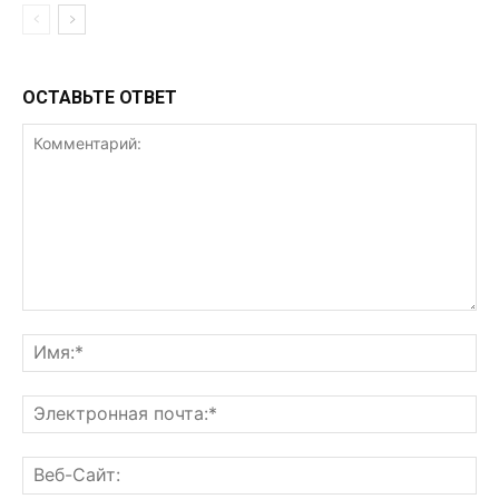
ОСТАВЬТЕ ОТВЕТ
Комментарий:
Им
Эл
поч
Ве
Са