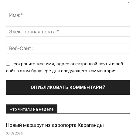
Комментарий:
Им
Эл
поч
Ве
Са
сохраните мое имя, адрес электронной почты и веб-
сайт в этом браузере для следующего комментария.
Что читали на неделе
Новый маршрут из аэропорта Караганды
03.08.2026