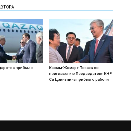
АВТОРА
ударства прибыл в
Касым-Жомарт Токаев по
приглашению Председателя КНР
Си Цзиньпина прибыл с рабочим
визитом в Шанхай