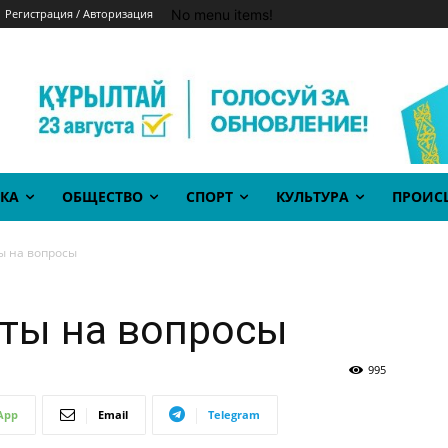
No menu items!
Регистрация / Авторизация
КА
ОБЩЕСТВО
СПОРТ
КУЛЬТУРА
ПРОИС
ы на вопросы
еты на вопросы
995
App
Email
Telegram