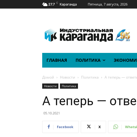
C
Пятница, 7 августа, 2026
27.7
Караганда
ГЛАВНАЯ
ПОЛИТИКА
ЭКОНОМИ
Домой
Новости
Политика
А теперь — ответ
Новости
Политика
А теперь — отв
05.10.2021
Facebook
X
Whats