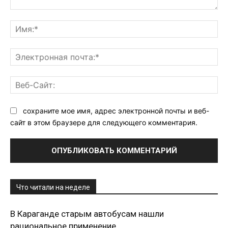
Комментарий:
Им
Эл
поч
Ве
Са
сохраните мое имя, адрес электронной почты и веб-
сайт в этом браузере для следующего комментария.
Что читали на неделе
В Караганде старым автобусам нашли
рациональное применение