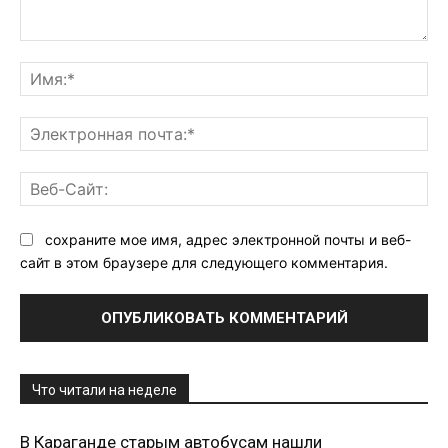
Комментарий:
Им
Эл
поч
Ве
Са
сохраните мое имя, адрес электронной почты и веб-
сайт в этом браузере для следующего комментария.
Что читали на неделе
В Караганде старым автобусам нашли