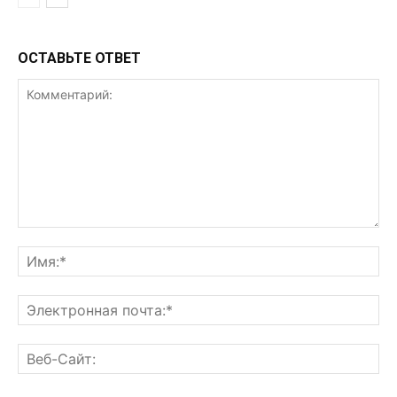
ОСТАВЬТЕ ОТВЕТ
Комментарий:
Им
Эл
поч
Ве
Са