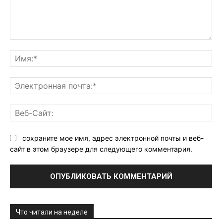
Комментарий:
Им
Эл
поч
Ве
Са
сохраните мое имя, адрес электронной почты и веб-
сайт в этом браузере для следующего комментария.
Что читали на неделе