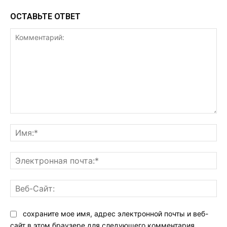
ОСТАВЬТЕ ОТВЕТ
Комментарий:
Им
Эл
поч
Ве
Са
сохраните мое имя, адрес электронной почты и веб-
сайт в этом браузере для следующего комментария.