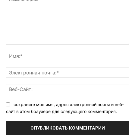
Комментарий:
Им
Эл
поч
Ве
Са
сохраните мое имя, адрес электронной почты и веб-
сайт в этом браузере для следующего комментария.