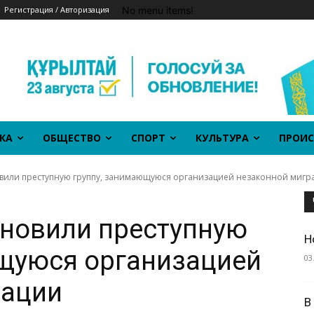
No menu items!
Регистрация / Авторизация
КА
ОБЩЕСТВО
СПОРТ
КУЛЬТУРА
ПРОИС
овили преступную группу, занимающуюся организацией незаконной мигр
ановили преступную
Н
ющуюся организацией
03
рации
В