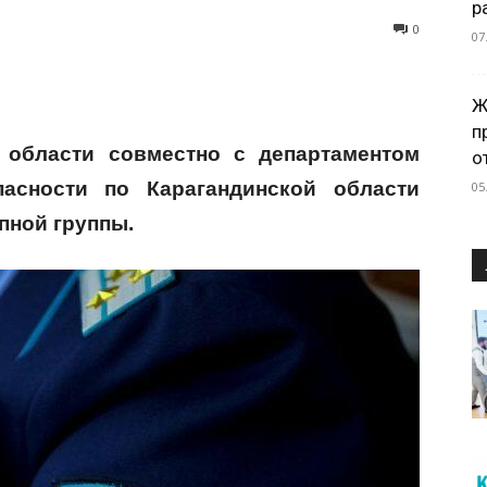
р
0
07
Ж
п
 области совместно с департаментом
о
пасности по Карагандинской области
05
пной группы.