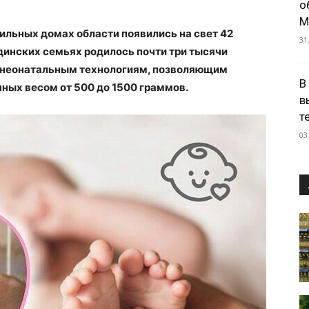
о
М
ильных домах области появились на свет 42
31
ндинских семьях родилось почти три тысячи
м неонатальным технологиям, позволяющим
В
ых весом от 500 до 1500 граммов.
в
т
03