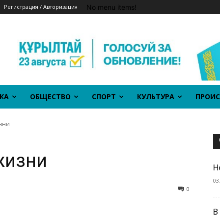
No menu items!
Регистрация / Авторизация
КА
ОБЩЕСТВО
СПОРТ
КУЛЬТУРА
ПРОИС
зни
жизни
Н
03
0
В