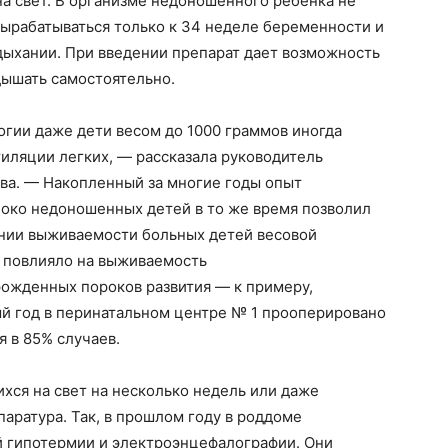
а свет. В организме недоношенного ребенка не
вырабатываться только к 34 неделе беременности и
дыхании. При введении препарат дает возможность
дышать самостоятельно.
гии даже дети весом до 1000 граммов иногда
тиляции легких, — рассказала руководитель
ва. — Накопленный за многие годы опыт
боко недоношенных детей в то же время позволил
ении выживаемости больных детей весовой
то повлияло на выживаемость
рожденных пороков развития — к примеру,
й год в перинатальном центре № 1 прооперировано
я в 85% случаев.
хся на свет на несколько недель или даже
аратура. Так, в прошлом году в роддоме
й гипотермии и электроэнцефалографии. Они