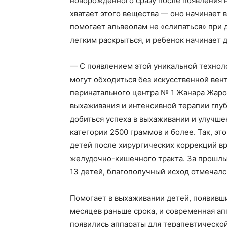
новорожденного сразу после появления н
хватает этого вещества — оно начинает 
помогает альвеолам не «слипаться» при 
легким раскрыться, и ребенок начинает 
— С появлением этой уникальной техноло
могут обходиться без искусственной вен
перинатального центра № 1 Жанара Жаро
выхаживания и интенсивной терапии глу
добиться успеха в выхаживании и улучш
категории 2500 граммов и более. Так, э
детей после хирургических коррекций в
желудочно-кишечного тракта. За прошлы
13 детей, благополучный исход отмечалс
Помогает в выхаживании детей, появивши
месяцев раньше срока, и современная апп
появились аппараты для терапевтическо