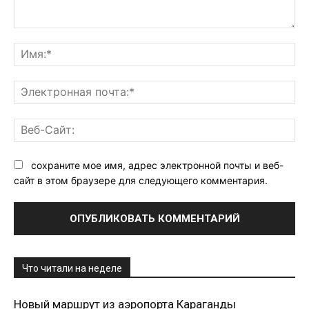
Комментарий:
Им
Эл
поч
Ве
Са
сохраните мое имя, адрес электронной почты и веб-
сайт в этом браузере для следующего комментария.
Что читали на неделе
Новый маршрут из аэропорта Караганды