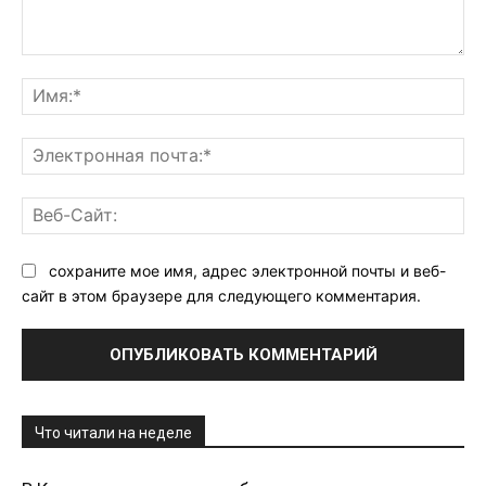
Комментарий:
Им
Эл
поч
Ве
Са
сохраните мое имя, адрес электронной почты и веб-
сайт в этом браузере для следующего комментария.
Что читали на неделе