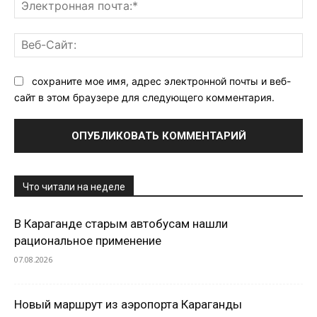
Эл
поч
Ве
Са
сохраните мое имя, адрес электронной почты и веб-
сайт в этом браузере для следующего комментария.
Что читали на неделе
В Караганде старым автобусам нашли
рациональное применение
07.08.2026
Новый маршрут из аэропорта Караганды