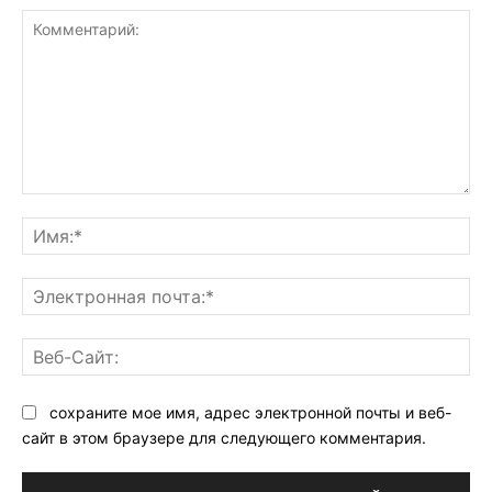
Комментарий:
Им
Эл
поч
Ве
Са
сохраните мое имя, адрес электронной почты и веб-
сайт в этом браузере для следующего комментария.