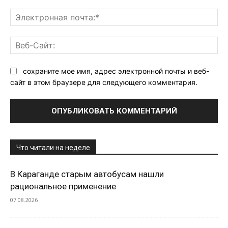
Эл
поч
Ве
Са
сохраните мое имя, адрес электронной почты и веб-
сайт в этом браузере для следующего комментария.
Что читали на неделе
В Караганде старым автобусам нашли
рациональное применение
07.08.2026