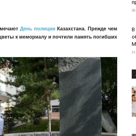
п
30
отмечают
День полиции
Казахстана. Прежде чем
В
о
 цветы к мемориалу и почтили память погибших
М
31