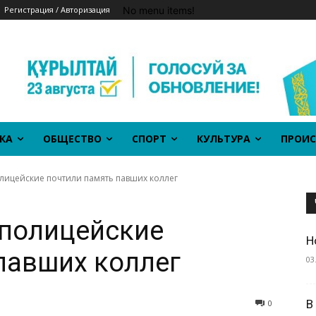
No menu items!
Регистрация / Авторизация
КА
ОБЩЕСТВО
СПОРТ
КУЛЬТУРА
ПРОИС
лицейские почтили память павших коллег
 полицейские
Н
павших коллег
03
В
0