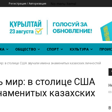
No menu items!
Регистрация / Авторизация
КА
ОБЩЕСТВО
СПОРТ
КУЛЬТУРА
ПРОИС
ир: в столице США звучали имена знаменитых казахских личностей
ь мир: в столице США
Н
наменитых казахских
03
В