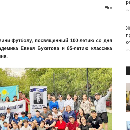
р
0
07
Ж
п
мини-футболу, посвященный 100-летию со дня
о
адемика Евнея Букетова и 85-летию классика
05
на.