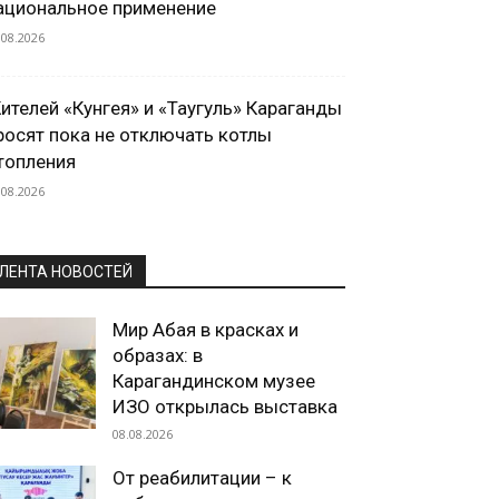
ациональное применение
.08.2026
ителей «Кунгея» и «Таугуль» Караганды
росят пока не отключать котлы
топления
.08.2026
ЛЕНТА НОВОСТЕЙ
Мир Абая в красках и
образах: в
Карагандинском музее
ИЗО открылась выставка
08.08.2026
От реабилитации – к