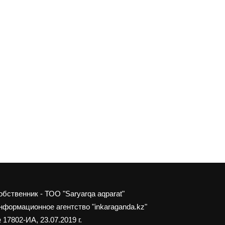
обственник - ТОО "Saryarqa aqparat"
нформационное агентство "inkaraganda.kz"
 17802-ИА, 23.07.2019 г.