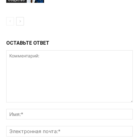
Общество
ОСТАВЬТЕ ОТВЕТ
Комментарий:
Им
Эл
поч