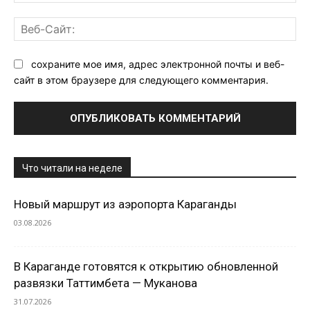
поч
Ве
Са
сохраните мое имя, адрес электронной почты и веб-
сайт в этом браузере для следующего комментария.
Что читали на неделе
Новый маршрут из аэропорта Караганды
03.08.2026
В Караганде готовятся к открытию обновленной
развязки Таттимбета — Муканова
31.07.2026