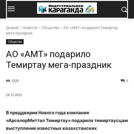
Домой
Новости
Общество
АО «АМТ» подарило Темиртау
мега-праздник
Общество
АО «АМТ» подарило
Темиртау мега-праздник
3329
0
26.12.2022
В преддверии Нового года компания
«АрселорМиттал Темиртау» подарила темиртаусцам
выступление известных казахстанских