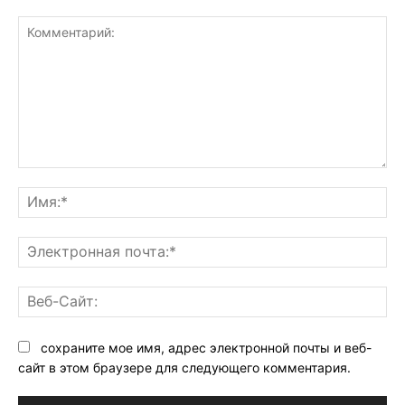
Комментарий:
Им
Эл
поч
Ве
Са
сохраните мое имя, адрес электронной почты и веб-
сайт в этом браузере для следующего комментария.