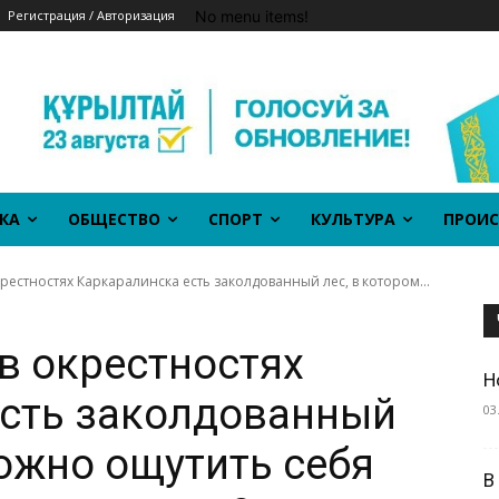
No menu items!
Регистрация / Авторизация
КА
ОБЩЕСТВО
СПОРТ
КУЛЬТУРА
ПРОИС
крестностях Каркаралинска есть заколдованный лес, в котором...
 в окрестностях
Н
есть заколдованный
03
можно ощутить себя
В