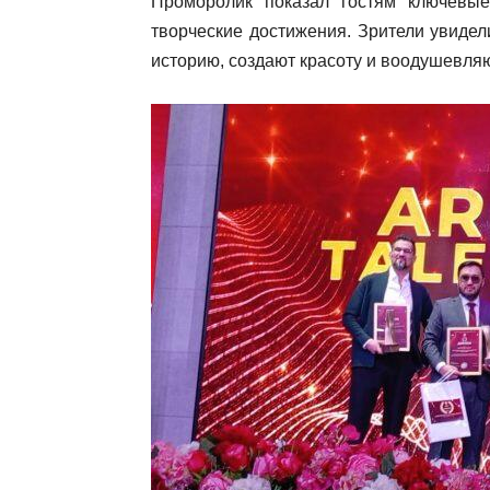
Проморолик показал гостям ключевые
творческие достижения. Зрители увиде
историю, создают красоту и воодушевляю