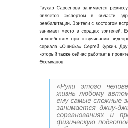
Гаухар Сарсенова занимается режиссу
является экспертом в области здр
реабилитации. Зрители с восторгом вст
занимает место в сердцах зрителей. 
волшебством при озвучивании видеор
сериала «Ошибка» Сергей Куркин. Дру
который также сейчас работает в проек
Әсемханов.
«Руки этого челов
жизнь любому автом
ему самые сложные з
занимается джиу-дж
соревнованиях и п
физическую подготов