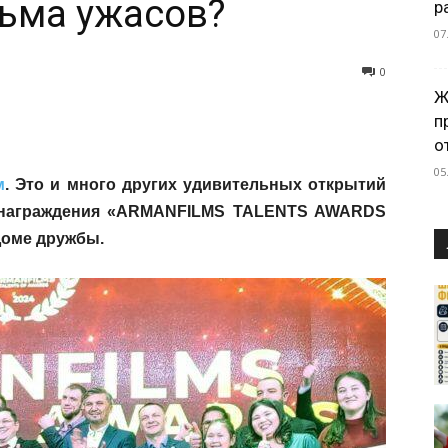
ьма ужасов?
р
07
0
Ж
п
о
05
м
. Это и много других удивительных открытий
и награждения «ARMANFILMS TALENTS AWARDS
Доме дружбы.