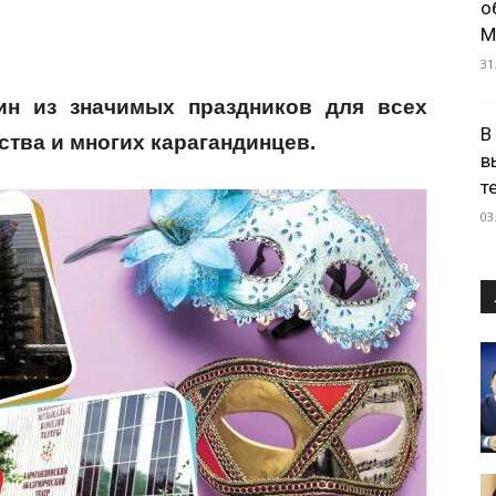
о
М
31
ин из значимых праздников для всех
В
ства и многих карагандинцев.
в
т
03