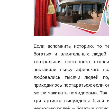
Если вспомнить историю, то т
богатых и влиятельных людей
театральная постановка относ
поставили пьесу афинского по
любовались тысячи людей по
приходилось постараться: если о
могли закидать помидорами. Так
три артиста вынуждены были и
несколько ролей – богатые спон