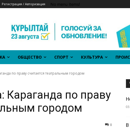
No menu items!
Регистрация / Авторизация
КА
ОБЩЕСТВО
СПОРТ
КУЛЬТУРА
ПРОИС
аганда по праву считается театральным городом
: Караганда по праву
Н
альным городом
03
В
0