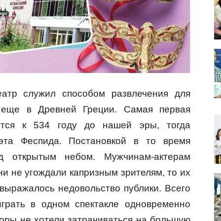
еатр служил способом развлечения для
 еще в Древней Греции. Самая первая
ится к 534 году до нашей эры, тогда
эта Феспида. Постановкой в то время
д открытым небом. Мужчинам-актерам
ни не угождали капризным зрителям, то их
 выражалось недовольство публики. Всего
грать в одном спектакле одновременно
соры не хотели затрачиваться на большую