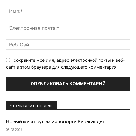
Комментарий:
Им
Эл
поч
Ве
Са
сохраните мое имя, адрес электронной почты и веб-
сайт в этом браузере для следующего комментария.
Что читали на неделе
Новый маршрут из аэропорта Караганды
03.08.2026