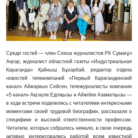
Среди гостей — член Союза журналистов РК Сұмағұл
Аңғар, журналист областной газеты «Индустриальная
Караганда» Қайныш Бұхарбай, редактор отдела
новостей телекомпаний «Первый Карагандинский
канал» Айжаркын Сейсен, тележурналисты компании
«5 канал» Ақсәуле Еділқызы и Айжібек Азаматқызы —
в ходе встречи поделились с читателями интересными
моментами своей трудовой биографии, рассказали о
специфике и высокой ответственности профессии.
Читатели, которых собралось немало, в свою очередь
активно интересовались работой всем известной