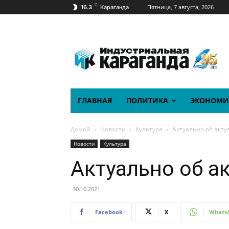
C
Пятница, 7 августа, 2026
16.3
Караганда
ГЛАВНАЯ
ПОЛИТИКА
ЭКОНОМИ
Домой
Новости
Культура
Актуально об акт
Новости
Культура
Актуально об а
30.10.2021
Facebook
X
Whats