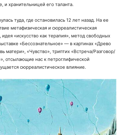
, и хранительницей его таланта.
лась туда, где остановилась 12 лет назад. На ее
твие метафизическая и сюрреалистическая
, идея «искусство как терапия», метод свободных
выставке «Бессознательное» — в картинах «Древо
вь матери», «Чувство», триптих «Встреча/Разговор/
е», отсылающие нас к петроглифической
щущается сюрреалистическое влияние.