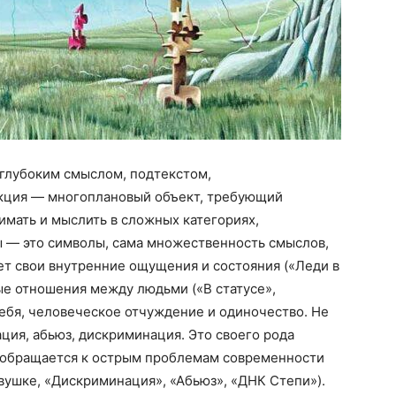
 глубоким смыслом, подтекстом,
укция — многоплановый объект, требующий
имать и мыслить в сложных категориях,
ы — это символы, сама множественность смыслов,
ет свои внутренние ощущения и состояния («Леди в
ые отношения между людьми («В статусе»,
ебя, человеческое отчуждение и одиночество. Не
ация, абьюз, дискриминация. Это своего рода
 обращается к острым проблемам современности
вушке, «Дискриминация», «Абьюз», «ДНК Степи»).