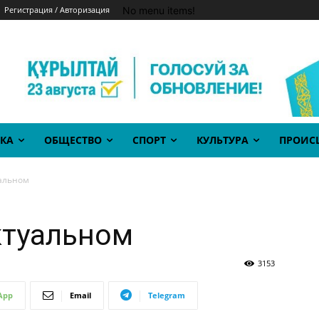
No menu items!
Регистрация / Авторизация
КА
ОБЩЕСТВО
СПОРТ
КУЛЬТУРА
ПРОИС
уальном
ктуальном
3153
App
Email
Telegram