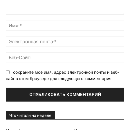
Комментарий:
Им
Эл
поч
Ве
Са
сохраните мое имя, адрес электронной почты и веб-
сайт в этом браузере для следующего комментария.
Что читали на неделе