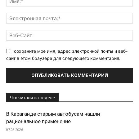
Эл
поч
Ве
Са
сохраните мое имя, адрес электронной почты и веб-
сайт в этом браузере для следующего комментария.
Что читали на неделе
В Караганде старым автобусам нашли
рациональное применение
07.08.2026