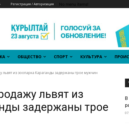
No menu items!
6
Регистрация / Авторизация
КА
ОБЩЕСТВО
СПОРТ
КУЛЬТУРА
ПРОИС
у львят из зоопарка Караганды задержаны трое мужчин
родажу львят из
В
анды задержаны трое
р
07