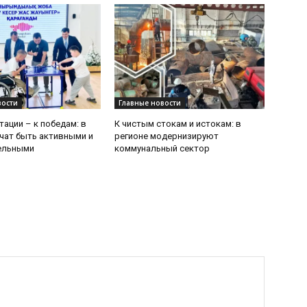
вости
Главные новости
тации – к победам: в
К чистым стокам и истокам: в
чат быть активными и
регионе модернизируют
ельными
коммунальный сектор