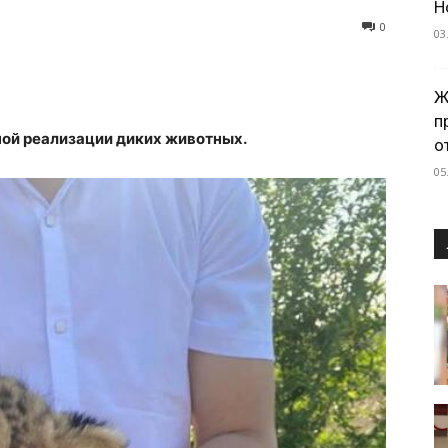
Н
0
03
Ж
п
ной реализации диких животных.
о
05