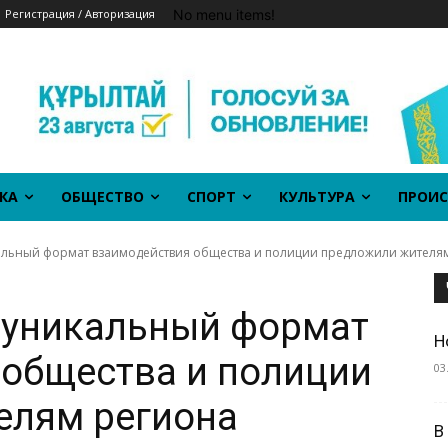
No menu items!
Регистрация / Авторизация
КА
ОБЩЕСТВО
СПОРТ
КУЛЬТУРА
ПРОИС
кальный формат взаимодействия общества и полиции предложили жителям.
: уникальный формат
Н
общества и полиции
03
елям региона
В