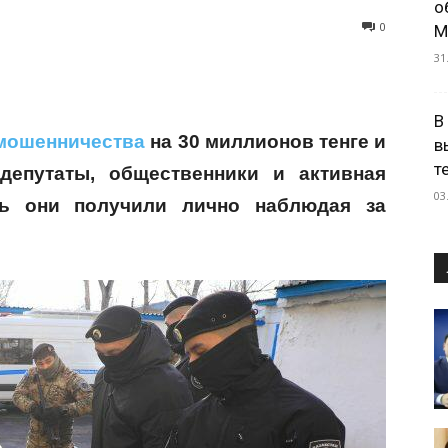
о
0
М
31
В
мошенничества
на 30 миллионов тенге и
в
т
депутаты, общественники и активная
03
ть они получили лично наблюдая за