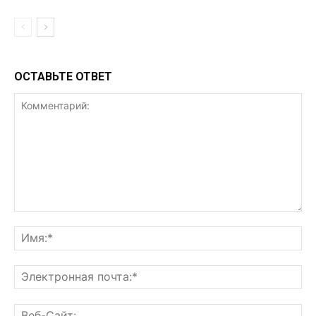
ОСТАВЬТЕ ОТВЕТ
Комментарий:
Им
Эл
поч
Ве