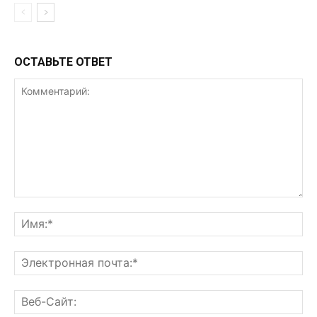
ОСТАВЬТЕ ОТВЕТ
Комментарий:
Им
Эл
поч
Ве
Са