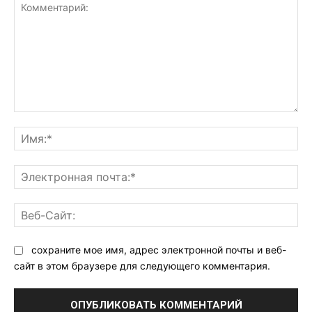
Комментарий:
Им
Эл
поч
Ве
Са
сохраните мое имя, адрес электронной почты и веб-
сайт в этом браузере для следующего комментария.