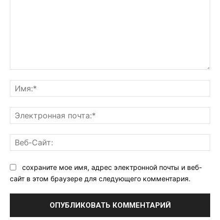
Комментарий:
Им
Эл
поч
Ве
Са
сохраните мое имя, адрес электронной почты и веб-
сайт в этом браузере для следующего комментария.