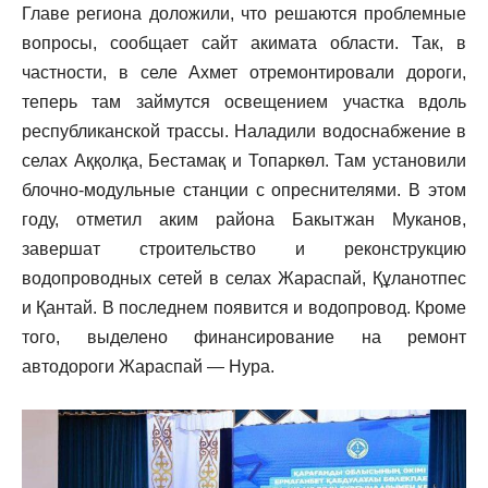
Главе региона доложили, что решаются проблемные
вопросы, сообщает сайт акимата области. Так, в
частности, в селе Ахмет отремонтировали дороги,
теперь там займутся освещением участка вдоль
республиканской трассы. Наладили водоснабжение в
селах Аққолқа, Бестамақ и Топаркөл. Там установили
блочно-модульные станции с опреснителями. В этом
году, отметил аким района Бакытжан Муканов,
завершат строительство и реконструкцию
водопроводных сетей в селах Жараспай, Құланотпес
и Қантай. В последнем появится и водопровод. Кроме
того, выделено финансирование на ремонт
автодороги Жараспай — Нура.