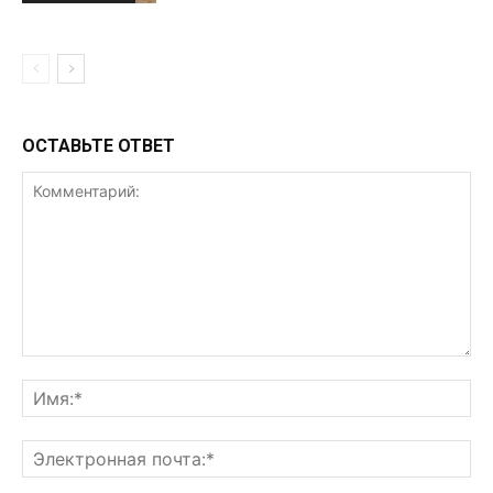
ОСТАВЬТЕ ОТВЕТ
Комментарий:
Им
Эл
поч