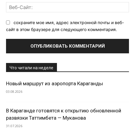
Ве
Са
сохраните мое имя, адрес электронной почты и веб-
сайт в этом браузере для следующего комментария.
Что читали на неделе
Новый маршрут из аэропорта Караганды
03.08.2026
В Караганде готовятся к открытию обновленной
развязки Таттимбета — Муканова
31.07.2026