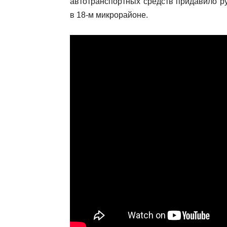
автотранспортных средств придавило р
в 18-м микрорайоне.