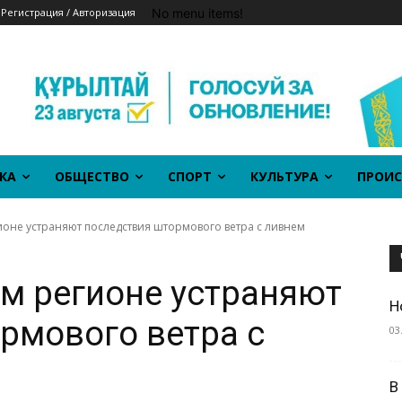
No menu items!
Регистрация / Авторизация
КА
ОБЩЕСТВО
СПОРТ
КУЛЬТУРА
ПРОИС
оне устраняют последствия штормового ветра с ливнем
м регионе устраняют
Н
рмового ветра с
03
В