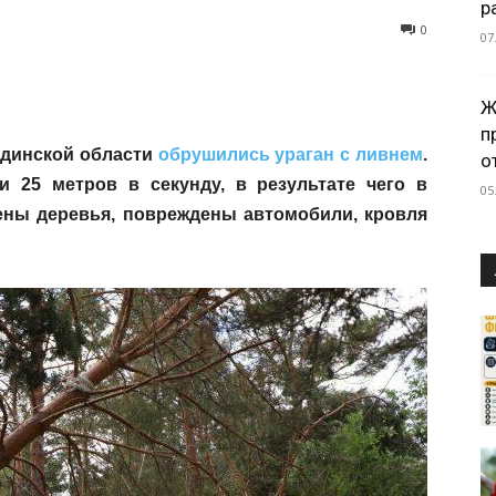
р
0
07
Ж
п
андинской области
обрушились ураган с ливнем
.
о
 25 метров в секунду, в результате чего в
05
ены деревья, повреждены автомобили, кровля