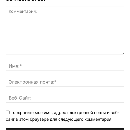
Комментарий:
Им
Эл
поч
Ве
Са
сохраните мое имя, адрес электронной почты и веб-
сайт в этом браузере для следующего комментария.