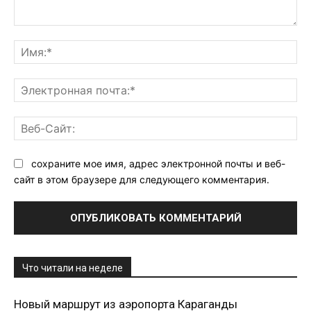
Комментарий:
Им
Эл
поч
Ве
Са
сохраните мое имя, адрес электронной почты и веб-
сайт в этом браузере для следующего комментария.
Что читали на неделе
Новый маршрут из аэропорта Караганды