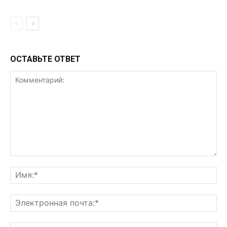
ОСТАВЬТЕ ОТВЕТ
Комментарий:
Им
Эл
поч