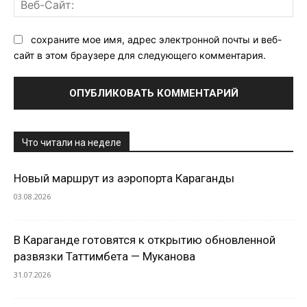
Ве
Са
сохраните мое имя, адрес электронной почты и веб-
сайт в этом браузере для следующего комментария.
Что читали на неделе
Новый маршрут из аэропорта Караганды
03.08.2026
В Караганде готовятся к открытию обновленной
развязки Таттимбета — Муканова
31.07.2026