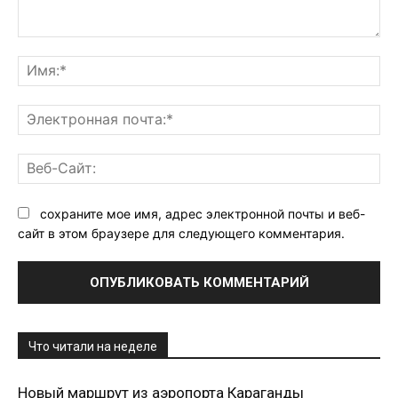
Комментарий:
Им
Эл
поч
Ве
Са
сохраните мое имя, адрес электронной почты и веб-
сайт в этом браузере для следующего комментария.
Что читали на неделе
Новый маршрут из аэропорта Караганды