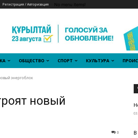
No menu items!
Регистрация / Авторизация
КА
ОБЩЕСТВО
СПОРТ
КУЛЬТУРА
ПРОИС
 новый энергоблок
троят новый
Н
03
В
0