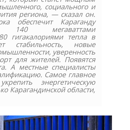
ышленного, социального и
ития региона, — сказал он.
ка обеспечит Караганду
ми 140 мегаваттами
80 гигакалориями тепла в
т стабильность, новые
омышленности, уверенность
орт для жителей. Появятся
а. А местные специалисты
алификацию. Самое главное
репить энергетическую
ько Карагандинской области,