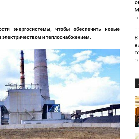
о
М
31
ости энергосистемы, чтобы обеспечить новые
м электричеством и теплоснабжением.
В
в
т
03