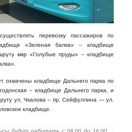
существлять перевозку пассажиров по
адбище «Зеленая балка» – кладбище
ршруту мкр «Голубые пруды» – кладбище
алка».
ут охвачены кладбище Дальнего парка по
годонская – кладбище Дальнего парка, и
уту ул. Чкалова – пр. Сейфуллина — ул.
йловское кладбище.
усы будут работать с 08.00 до 16.00