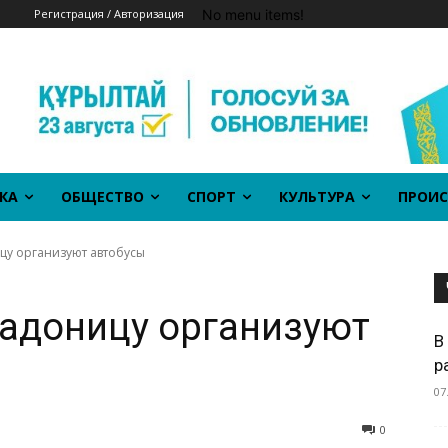
No menu items!
Регистрация / Авторизация
КА
ОБЩЕСТВО
СПОРТ
КУЛЬТУРА
ПРОИС
цу организуют автобусы
Радоницу организуют
В
р
07
0