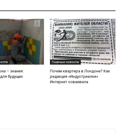
вости
Главные новости
она – знания:
Почем квартира в Лондоне? Как
для будущих
редакция «Индустриалки»
й
Интернет осваивала