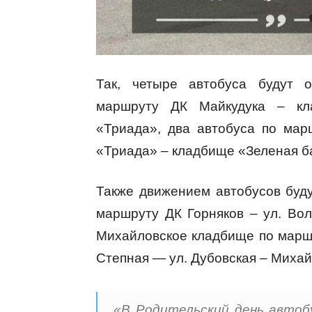
Так, четыре автобуса будут о
маршруту ДК Майкудука – кл
«Триада», два автобуса по ма
«Триада» – кладбище «Зеленая б
Также движением автобусов буд
маршруту ДК Горняков – ул. Вол
Михайловское кладбище по маршр
Степная — ул. Дубовская – Миха
«В Родительский день автоб