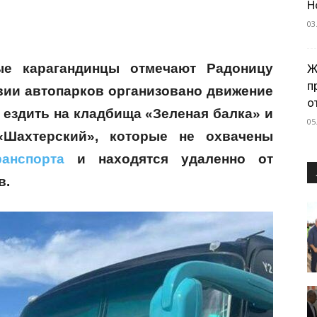
Н
03
ые карагандинцы отмечают Радоницу
Ж
п
твии автопарков организовано движение
о
 ездить на кладбища «Зеленая балка» и
05
«Шахтерский», которые не охвачены
анспорта
и находятся удаленно от
в.