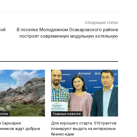
Следующая статья
ной
В поселке Молодежном Осакаровского района
построят современную модульную котельную
вости
Главные новости
 Сарыарки:
Для хорошего старта: 510 грантов
енников ждут добрые
планируют выдать на интересные
бизнес-идеи