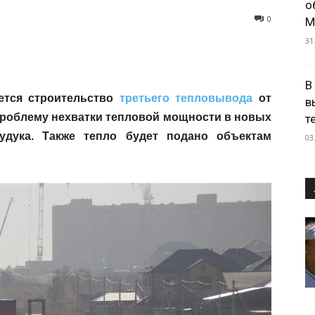
о
0
М
31
В
дется строительство
третьего тепловывода
от
в
проблему нехватки тепловой мощности в новых
т
удука. Также тепло будет подано объектам
03