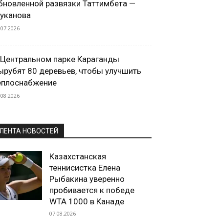
бновленной развязки Таттимбета —
уканова
.07.2026
 Центральном парке Караганды
ырубят 80 деревьев, чтобы улучшить
еплоснабжение
.08.2026
ЛЕНТА НОВОСТЕЙ
Казахстанская
теннисистка Елена
Рыбакина уверенно
пробивается к победе
WTA 1000 в Канаде
07.08.2026