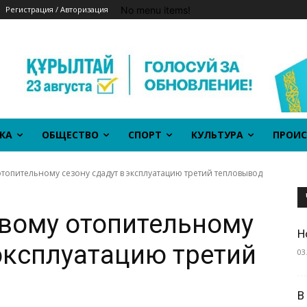
No menu items!
Регистрация / Авторизация
КА
ОБЩЕСТВО
СПОРТ
КУЛЬТУРА
ПРОИС
отопительному сезону сдадут в эксплуатацию третий тепловывод
овому отопительному
Н
 эксплуатацию третий
03
В